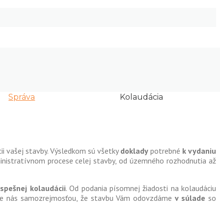
Správa
Kolaudácia
ii vašej stavby. Výsledkom sú všetky
doklady
potrebné
k vydaniu
nistratívnom procese celej stavby, od územného rozhodnutia až
úspešnej kolaudácii
. Od podania písomnej žiadosti na kolaudáciu
 pre nás samozrejmosťou, že stavbu Vám odovzdáme
v súlade
so