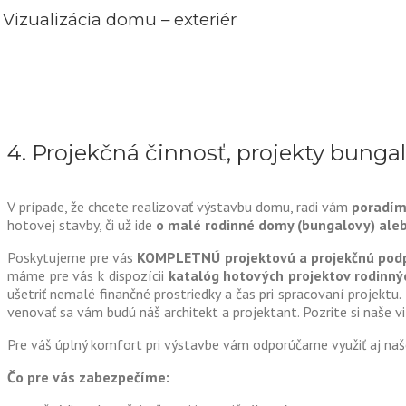
Vizualizácia domu – exteriér
4. Projekčná činnosť, projekty bung
V prípade, že chcete realizovať výstavbu domu, radi vám
poradím
hotovej stavby, či už ide
o malé rodinné domy (bungalovy) aleb
Poskytujeme pre vás
KOMPLETNÚ projektovú a projekčnú podp
máme pre vás k dispozícii
katalóg hotových projektov rodinn
ušetriť nemalé finančné prostriedky a čas pri spracovaní projektu.
venovať sa vám budú náš architekt a projektant. Pozrite si naše vi
Pre váš úplný komfort pri výstavbe vám odporúčame využiť aj naše s
Čo pre vás zabezpečíme: