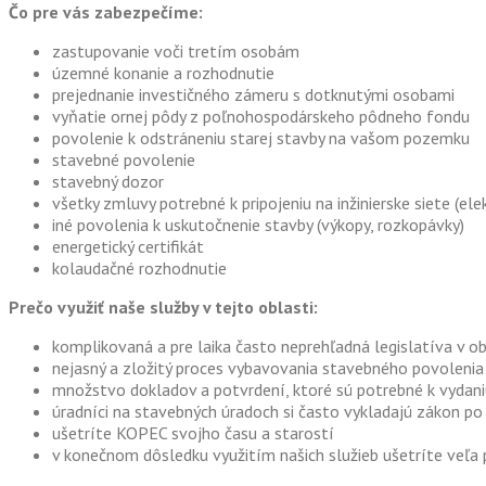
Čo pre vás zabezpečíme:
zastupovanie voči tretím osobám
územné konanie a rozhodnutie
prejednanie investičného zámeru s dotknutými osobami
vyňatie ornej pôdy z poľnohospodárskeho pôdneho fondu
povolenie k odstráneniu starej stavby na vašom pozemku
stavebné povolenie
stavebný dozor
všetky zmluvy potrebné k pripojeniu na inžinierske siete (ele
iné povolenia k uskutočnenie stavby (výkopy, rozkopávky)
energetický certifikát
kolaudačné rozhodnutie
Prečo využiť naše služby v tejto oblasti:
komplikovaná a pre laika často neprehľadná legislatíva v o
nejasný a zložitý proces vybavovania stavebného povolenia
množstvo dokladov a potvrdení, ktoré sú potrebné k vydani
úradníci na stavebných úradoch si často vykladajú zákon p
ušetríte KOPEC svojho času a starostí
v konečnom dôsledku využitím našich služieb ušetríte veľa