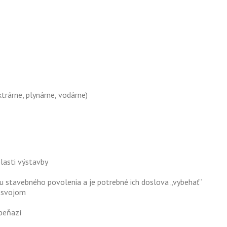
ktrárne, plynárne, vodárne)
blasti výstavby
u stavebného povolenia a je potrebné ich doslova „vybehať“
o svojom
 peňazí