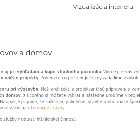
Vizualizácia interiéru
alovov a domov
e aj pri vyhľadaní a kúpe vhodného pozemku
. Vieme pre vás vy
o väčšie projekty
. Povedzte čo potrebujete, my zariadime zvyšok.
oru pri výstavbe
. Naši architekti a projektanti sú pripravení s 
ých domov
, z ktorého si môžete vybrať a následne urobíme v proj
 Naopak, v prípade, že túžite po jedinečnej stavbe alebo máte špecif
zualizácie aj
referenčné stavby.
lužby v oblasti inžinierskej činnosti.