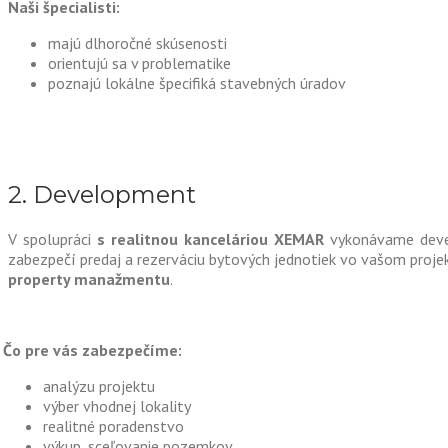
Naši špecialisti:
majú dlhoročné skúsenosti
orientujú sa v problematike
poznajú lokálne špecifiká stavebných úradov
2. Development
V spolupráci
s realitnou kanceláriou XEMAR
vykonávame devel
zabezpečí predaj a rezerváciu bytových jednotiek vo vašom proj
property manažmentu
.
Čo pre vás zabezpečíme:
analýzu projektu
výber vhodnej lokality
realitné poradenstvo
výkup, sceľovanie pozemkov