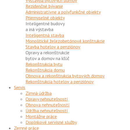
Výstavba bytových domov
Rezidenčné bývanie
Administratívne a polyfunkčné objekty
Priemyselné objekty
Inteligentné budovy
a iná výstavba
Inteligentná stavba
Monolitické železobetónové konštrukcie
Stavba hotelov a penziónov
Opravy a rekonštrukcie
bytov a domov na kľúč
Rekonštrukcia bytu
Rekonštrukcia domu
Obnova a rekonštrukcia bytových domov
Rekonštrukcia hotelov a penziónov
Servis
Zimná údržba
Opravy nehnuteľností
Obnova nehnuteľností
Údržba nehnuteľností
Montážne práce
Doplnkové servisné služby
Zemné práce