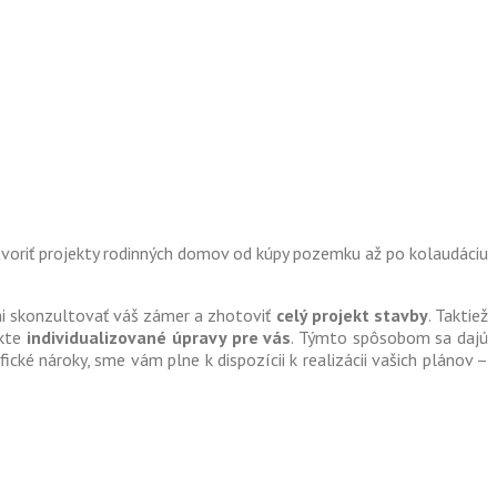
tvoriť projekty rodinných domov od kúpy pozemku až po kolaudáciu
vami skonzultovať váš zámer a zhotoviť
celý projekt stavby
. Taktiež
ekte
individualizované úpravy pre vás
. Týmto spôsobom sa dajú
ické nároky, sme vám plne k dispozícii k realizácii vašich plánov –