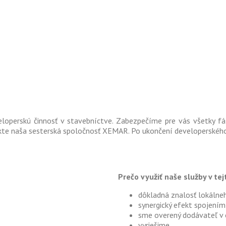
operskú činnosť v stavebníctve. Zabezpečíme pre vás všetky f
ekte naša sesterská spoločnosť XEMAR. Po ukončení developerskéh
Prečo využiť naše služby v tej
dôkladná znalosť lokálne
synergický efekt spojením
sme overený dodávateľ v o
vyriešime