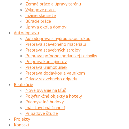
Zemné práce a úpravy terénu
Výkopové práce
Inžinierske siete
Búracie práce
Úprava okolia domov
Autodoprava
Autodoprava s hydraulickou rukou
Preprava stavebného materiálu
Preprava stavebných strojov
Preprava poľnohospodárskej techniky
Preprava kontajnerov
Preprava unimobuniek
Preprava dodávkou a valníkom
Odvoz stavebného odpadu
Realizácie
Nové bývanie na kľúč
Polyfunkčné objekty a hotely
Priemyselné budovy
Iná stavebná činnosť
Prípadové štúdie
Projekty
Kontakt