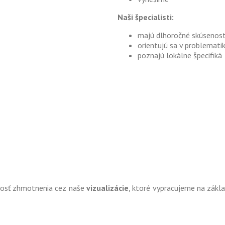
Naši špecialisti:
majú dlhoročné skúsenost
orientujú sa v problemati
poznajú lokálne špecifiká
osť zhmotnenia cez naše
vizualizácie
, ktoré vypracujeme na zákl