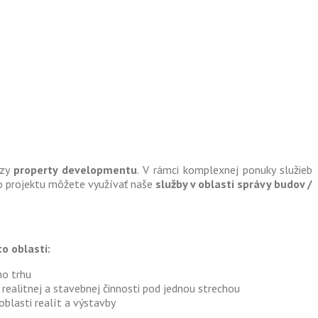
ázy
property developmentu
. V rámci komplexnej ponuky služieb
o projektu môžete využívať naše
služby v oblasti správy budov /
to oblasti:
ho trhu
 realitnej a stavebnej činnosti pod jednou strechou
blasti realít a výstavby