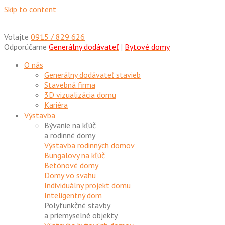
Skip to content
Volajte
0915 / 829 626
Odporúčame
Generálny dodávateľ
|
Bytové domy
O nás
Generálny dodávateľ stavieb
Stavebná firma
3D vizualizácia domu
Kariéra
Výstavba
Bývanie na kľúč
a rodinné domy
Výstavba rodinných domov
Bungalovy na kľúč
Betónové domy
Domy vo svahu
Individuálny projekt domu
Inteligentný dom
Polyfunkčné stavby
a priemyselné objekty