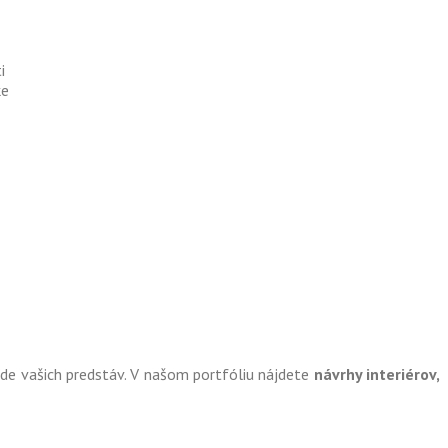
i
ke
ade vašich predstáv. V našom portfóliu nájdete
návrhy interiérov,