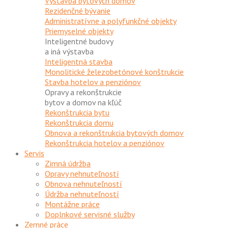
Výstavba bytových domov
Rezidenčné bývanie
Administratívne a polyfunkčné objekty
Priemyselné objekty
Inteligentné budovy
a iná výstavba
Inteligentná stavba
Monolitické železobetónové konštrukcie
Stavba hotelov a penziónov
Opravy a rekonštrukcie
bytov a domov na kľúč
Rekonštrukcia bytu
Rekonštrukcia domu
Obnova a rekonštrukcia bytových domov
Rekonštrukcia hotelov a penziónov
Servis
Zimná údržba
Opravy nehnuteľností
Obnova nehnuteľností
Údržba nehnuteľností
Montážne práce
Doplnkové servisné služby
Zemné práce