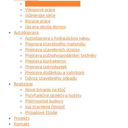
Zemné práce a úpravy terénu
Výkopové práce
Inžinierske siete
Búracie práce
Úprava okolia domov
Autodoprava
Autodoprava s hydraulickou rukou
Preprava stavebného materiálu
Preprava stavebných strojov
Preprava poľnohospodárskej techniky
Preprava kontajnerov
Preprava unimobuniek
Preprava dodávkou a valníkom
Odvoz stavebného odpadu
Realizácie
Nové bývanie na kľúč
Polyfunkčné objekty a hotely
Priemyselné budovy
Iná stavebná činnosť
Prípadové štúdie
Projekty
Kontakt