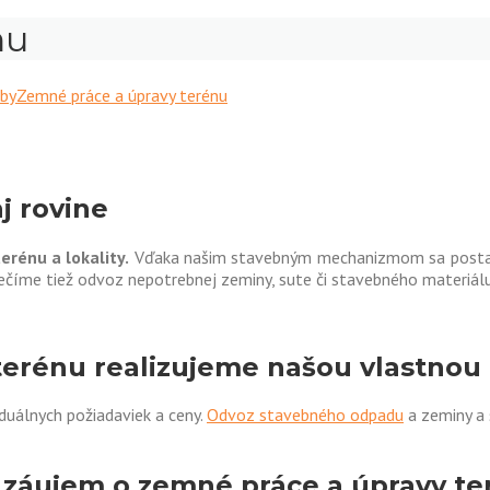
nu
žby
Zemné práce a úpravy terénu
j rovine
erénu a lokality.
Vďaka našim stavebným mechanizmom sa postará
ečíme tiež odvoz nepotrebnej zeminy, sute či stavebného materiálu
terénu realizujeme našou vlastnou
duálnych požiadaviek a ceny.
Odvoz stavebného odpadu
a zeminy a
 záujem o zemné práce a úpravy te