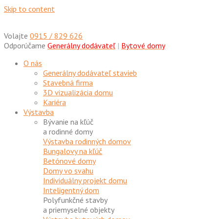
Skip to content
Volajte
0915 / 829 626
Odporúčame
Generálny dodávateľ
|
Bytové domy
O nás
Generálny dodávateľ stavieb
Stavebná firma
3D vizualizácia domu
Kariéra
Výstavba
Bývanie na kľúč
a rodinné domy
Výstavba rodinných domov
Bungalovy na kľúč
Betónové domy
Domy vo svahu
Individuálny projekt domu
Inteligentný dom
Polyfunkčné stavby
a priemyselné objekty