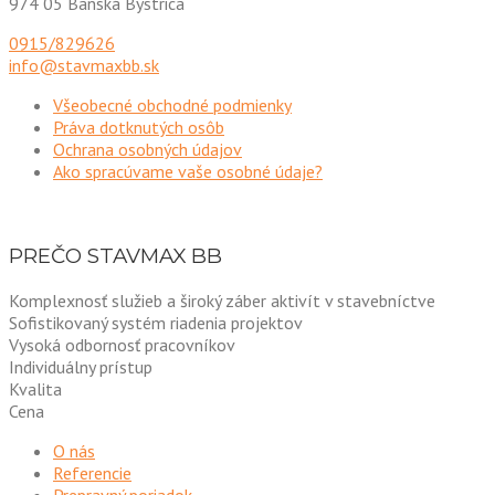
974 05 Banská Bystrica
0915/829626
info@stavmaxbb.sk
Všeobecné obchodné podmienky
Práva dotknutých osôb
Ochrana osobných údajov
Ako spracúvame vaše osobné údaje?
PREČO STAVMAX BB
Komplexnosť služieb a široký záber aktivít v stavebníctve
Sofistikovaný systém riadenia projektov
Vysoká odbornosť pracovníkov
Individuálny prístup
Kvalita
Cena
O nás
Referencie
Prepravný poriadok