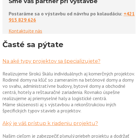
Sme váš partner pri výstavbe
Postaráme sa o výstavbu od návrhu po kolaudáciu:
+421
915 829 626
Kontaktujte nás
Časté sa pýtate
Na aké typy projektov sa špecializujete?
Realizujeme širokú škálu individuálnych aj komerčných projektov.
Rodinné domy na kľúč so zameraním na betónové domy a domy
vo svahu, administratívne budovy, bytové domy a obchodné
centrá, hotely a reštauračné zariadenia. Rovnako úspešne
realizujeme aj priemyselné haly a logistické centrá.
Máme skúsenosti aj s výstavbou a rekonštrukciou iných
špecifických typov stavieb a projektov.
Aký je váš prístup k riadeniu projektu?
Našim cieľom je zabezpečiť plynulý priebeh projektu a dodržať