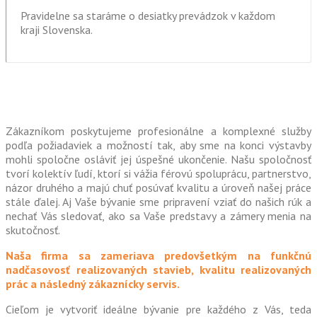
Pravidelne sa staráme o desiatky prevádzok v každom
kraji Slovenska.
Zákazníkom poskytujeme profesionálne a komplexné služby
podľa požiadaviek a možností tak, aby sme na konci výstavby
mohli spoločne osláviť jej úspešné ukončenie. Našu spoločnosť
tvorí kolektív ľudí, ktorí si vážia férovú spoluprácu, partnerstvo,
názor druhého a majú chuť posúvať kvalitu a úroveň našej práce
stále ďalej. Aj Vaše bývanie sme pripravení vziať do našich rúk a
nechať Vás sledovať, ako sa Vaše predstavy a zámery menia na
skutočnosť.
Naša firma sa zameriava predovšetkým na funkčnú
nadčasovosť realizovaných stavieb, kvalitu realizovaných
prác a následný zákaznícky servis.
Cieľom je vytvoriť ideálne bývanie pre každého z Vás, teda