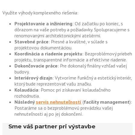
Využite výhody komplexného riešenia:
Projektovanie a inžiniering
: Od začiatku po koniec, s
dôrazom na vaše potreby a požiadavky. Spolupracujeme s
renomovanými architektonickými ateliérmi.
Stavebné práce
: Presné a kvalitné, v súlade s
projektovou dokumentáciou.
Koordinácia a riadenie projektu
: Bezproblémový priebeh
projektu, transparentné informácie a efektívne riadenie.
Dokončovacie práce
: Pre dokonalý finálny vzhľad vašej
budovy.
Interiérový dizajn
: Vytvoríme funkčný a estetický interiér,
ktorý bude reprezentovať vašu značku.
Kolaudácia
: Pomoc pri získavaní kolaudačného
rozhodnutia.
Následný
servis nehnuteľností
(
facility management
):
Postaráme sa o bezproblémovú prevádzku vašej
nehnuteľnosti aj po jej dokončení.
Sme váš partner pri výstavbe