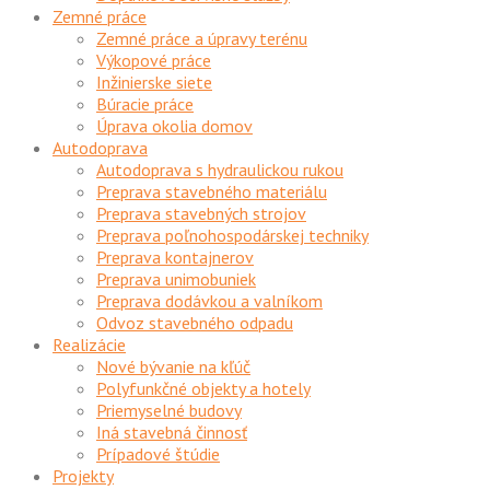
Zemné práce
Zemné práce a úpravy terénu
Výkopové práce
Inžinierske siete
Búracie práce
Úprava okolia domov
Autodoprava
Autodoprava s hydraulickou rukou
Preprava stavebného materiálu
Preprava stavebných strojov
Preprava poľnohospodárskej techniky
Preprava kontajnerov
Preprava unimobuniek
Preprava dodávkou a valníkom
Odvoz stavebného odpadu
Realizácie
Nové bývanie na kľúč
Polyfunkčné objekty a hotely
Priemyselné budovy
Iná stavebná činnosť
Prípadové štúdie
Projekty