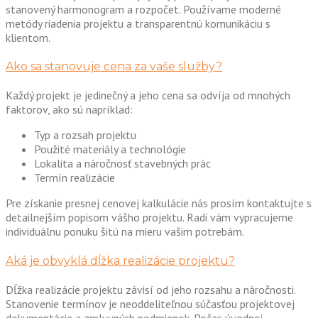
stanovený harmonogram a rozpočet. Používame moderné
metódy riadenia projektu a transparentnú komunikáciu s
klientom.
Ako sa stanovuje cena za vaše služby?
Každý projekt je jedinečný a jeho cena sa odvíja od mnohých
faktorov, ako sú napríklad:
Typ a rozsah projektu
Použité materiály a technológie
Lokalita a náročnosť stavebných prác
Termín realizácie
Pre získanie presnej cenovej kalkulácie nás prosím kontaktujte s
detailnejším popisom vášho projektu. Radi vám vypracujeme
individuálnu ponuku šitú na mieru vašim potrebám.
Aká je obvyklá dĺžka realizácie projektu?
Dĺžka realizácie projektu závisí od jeho rozsahu a náročnosti.
Stanovenie termínov je neoddeliteľnou súčasťou projektovej
dokumentácie a zmluvných podmienok. Počas úvodnej