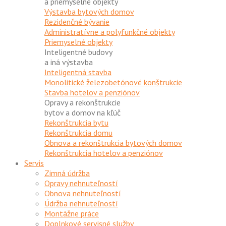
a priemyselné objekty
Výstavba bytových domov
Rezidenčné bývanie
Administratívne a polyfunkčné objekty
Priemyselné objekty
Inteligentné budovy
a iná výstavba
Inteligentná stavba
Monolitické železobetónové konštrukcie
Stavba hotelov a penziónov
Opravy a rekonštrukcie
bytov a domov na kľúč
Rekonštrukcia bytu
Rekonštrukcia domu
Obnova a rekonštrukcia bytových domov
Rekonštrukcia hotelov a penziónov
Servis
Zimná údržba
Opravy nehnuteľností
Obnova nehnuteľností
Údržba nehnuteľností
Montážne práce
Doplnkové servisné služby