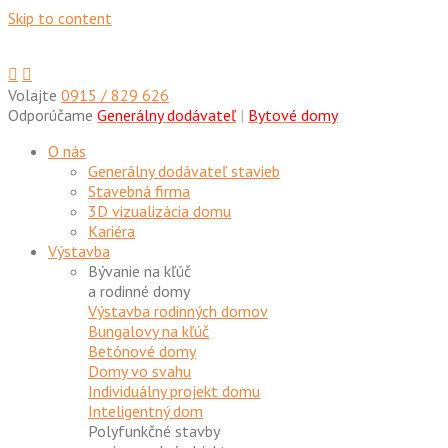
Skip to content
Volajte
0915 / 829 626
Odporúčame
Generálny dodávateľ
|
Bytové domy
O nás
Generálny dodávateľ stavieb
Stavebná firma
3D vizualizácia domu
Kariéra
Výstavba
Bývanie na kľúč
a rodinné domy
Výstavba rodinných domov
Bungalovy na kľúč
Betónové domy
Domy vo svahu
Individuálny projekt domu
Inteligentný dom
Polyfunkčné stavby