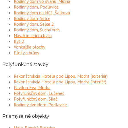
Rodinný dom vo svahu, Mičiná
Rodinný dom, Podlavice
Rodinný dom na kľúč, Šalková
Rodinný dom, Selce
Rodinný dom, Selce 2
Rodinný dom, Suchý Vrch
Návrh interiéru bytu
Byt 2
Vonkajšie plochy
Ploty a brány
Polyfunkčné stavby
Rekonštrukcia Hotela pod Lipou, Modra (exteriér)
Rekonštrukcia Hotela pod Lipou, Modra (interiér)
Pavilon Eva, Modra
Polyfunkčný dom, Lučenec
Polyfunkčný dom, Sliač
Rodinný dvojdom, Podlavice
Priemyselné objekty
Hala, Banská Bystrica