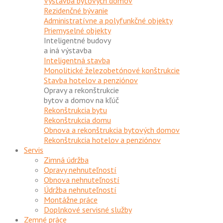
Výstavba bytových domov
Rezidenčné bývanie
Administratívne a polyfunkčné objekty
Priemyselné objekty
Inteligentné budovy
a iná výstavba
Inteligentná stavba
Monolitické železobetónové konštrukcie
Stavba hotelov a penziónov
Opravy a rekonštrukcie
bytov a domov na kľúč
Rekonštrukcia bytu
Rekonštrukcia domu
Obnova a rekonštrukcia bytových domov
Rekonštrukcia hotelov a penziónov
Servis
Zimná údržba
Opravy nehnuteľností
Obnova nehnuteľností
Údržba nehnuteľností
Montážne práce
Doplnkové servisné služby
Zemné práce