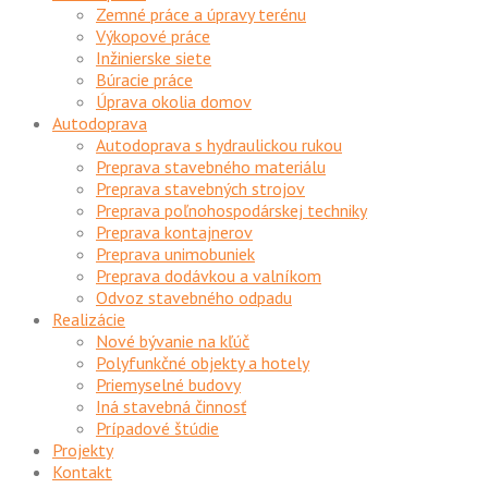
Zemné práce a úpravy terénu
Výkopové práce
Inžinierske siete
Búracie práce
Úprava okolia domov
Autodoprava
Autodoprava s hydraulickou rukou
Preprava stavebného materiálu
Preprava stavebných strojov
Preprava poľnohospodárskej techniky
Preprava kontajnerov
Preprava unimobuniek
Preprava dodávkou a valníkom
Odvoz stavebného odpadu
Realizácie
Nové bývanie na kľúč
Polyfunkčné objekty a hotely
Priemyselné budovy
Iná stavebná činnosť
Prípadové štúdie
Projekty
Kontakt