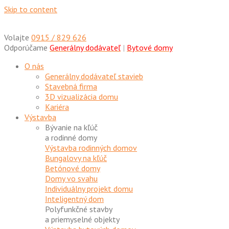
Skip to content
Volajte
0915 / 829 626
Odporúčame
Generálny dodávateľ
|
Bytové domy
O nás
Generálny dodávateľ stavieb
Stavebná firma
3D vizualizácia domu
Kariéra
Výstavba
Bývanie na kľúč
a rodinné domy
Výstavba rodinných domov
Bungalovy na kľúč
Betónové domy
Domy vo svahu
Individuálny projekt domu
Inteligentný dom
Polyfunkčné stavby
a priemyselné objekty