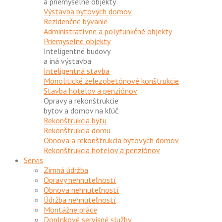
a priemyselné objekty
Výstavba bytových domov
Rezidenčné bývanie
Administratívne a polyfunkčné objekty
Priemyselné objekty
Inteligentné budovy
a iná výstavba
Inteligentná stavba
Monolitické železobetónové konštrukcie
Stavba hotelov a penziónov
Opravy a rekonštrukcie
bytov a domov na kľúč
Rekonštrukcia bytu
Rekonštrukcia domu
Obnova a rekonštrukcia bytových domov
Rekonštrukcia hotelov a penziónov
Servis
Zimná údržba
Opravy nehnuteľností
Obnova nehnuteľností
Údržba nehnuteľností
Montážne práce
Doplnkové servisné služby