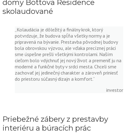
domy Bottova Residence
skolaudované
„Kolaudácia je dôležitý a finálny krok, ktorý
potvrdzuje, že budova spĺňa všetky normy a je
pripravená na bývanie. Prestavba pôvodnej budovy
bola obrovskou výzvou, ale vďaka precíznej práci
sme úspešne prešli všetkými kontrolami. Naším
cieľom bolo vdýchnuť jej nový život a premeniť ju na
moderné a funkčné byty v srdci mesta. Chceli sme
zachovať jej jedinečný charakter a zároveň priniesť
do priestoru súčasný dizajn a komfort.“
investor
Priebežné zábery z prestavby
interiéru a búracích prác