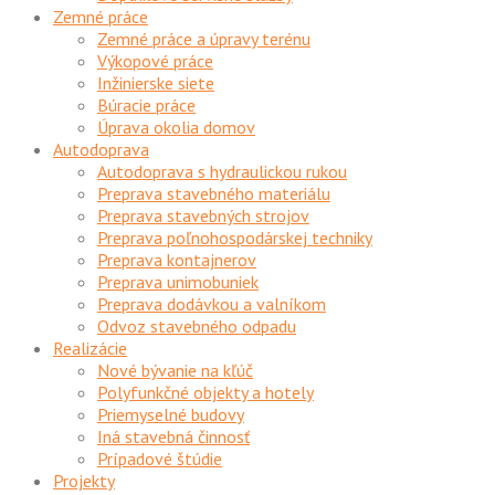
Zemné práce
Zemné práce a úpravy terénu
Výkopové práce
Inžinierske siete
Búracie práce
Úprava okolia domov
Autodoprava
Autodoprava s hydraulickou rukou
Preprava stavebného materiálu
Preprava stavebných strojov
Preprava poľnohospodárskej techniky
Preprava kontajnerov
Preprava unimobuniek
Preprava dodávkou a valníkom
Odvoz stavebného odpadu
Realizácie
Nové bývanie na kľúč
Polyfunkčné objekty a hotely
Priemyselné budovy
Iná stavebná činnosť
Prípadové štúdie
Projekty