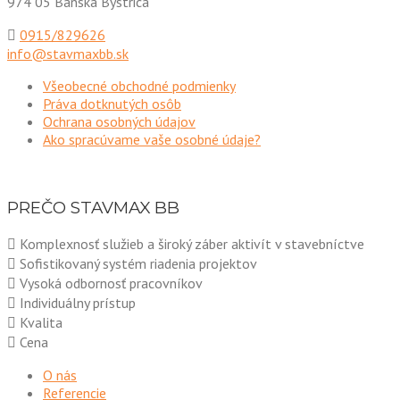
974 05 Banská Bystrica
0915/829626
info@stavmaxbb.sk
Všeobecné obchodné podmienky
Práva dotknutých osôb
Ochrana osobných údajov
Ako spracúvame vaše osobné údaje?
PREČO STAVMAX BB
Komplexnosť služieb a široký záber aktivít v stavebníctve
Sofistikovaný systém riadenia projektov
Vysoká odbornosť pracovníkov
Individuálny prístup
Kvalita
Cena
O nás
Referencie