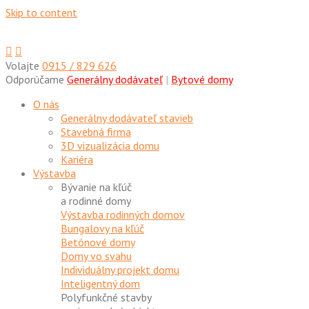
Skip to content
Volajte
0915 / 829 626
Odporúčame
Generálny dodávateľ
|
Bytové domy
O nás
Generálny dodávateľ stavieb
Stavebná firma
3D vizualizácia domu
Kariéra
Výstavba
Bývanie na kľúč
a rodinné domy
Výstavba rodinných domov
Bungalovy na kľúč
Betónové domy
Domy vo svahu
Individuálny projekt domu
Inteligentný dom
Polyfunkčné stavby